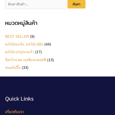
ค้
ค้นหา
น
ห
หมวดหมู่สินค้า
า
:
BEST SELLER
(9)
ผลไม้อบแห้ง, ผลไม้แช่อิ่ม
(44)
ผลไม้แปรรูปและถั่ว
(17)
ช็อกโกแลต เยลลีและทอฟฟี
(13)
ขนมปังปี๊บ
(33)
Quick Links
เกี่ยวกับเรา