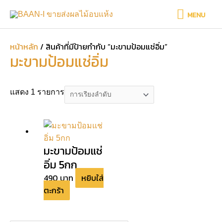
Skip
MENU
MENU
to
content
หน้าหลัก
/ สินค้าที่มีป้ายกำกับ “มะขามป้อมแช่อิ่ม”
มะขามป้อมแช่อิ่ม
แสดง 1 รายการ
มะขามป้อมแช่
อิ่ม 5กก
490
บาท
หยิบใส่
ตะกร้า