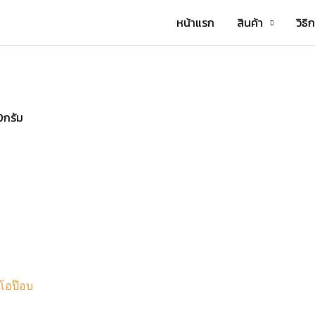
หน้าแรก
สินค้า
วิธิก
0กรัม
ีโอป๊อบ