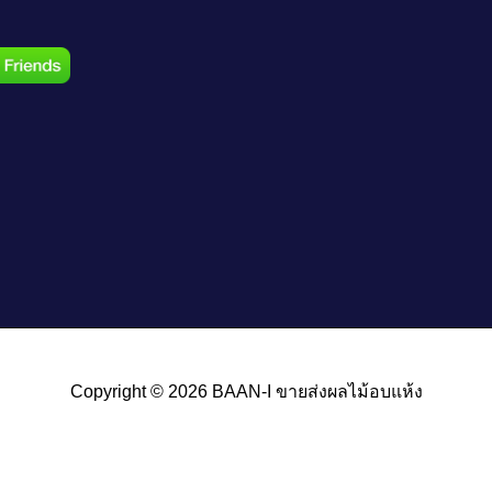
Copyright © 2026
BAAN-I ขายส่งผลไม้อบแห้ง