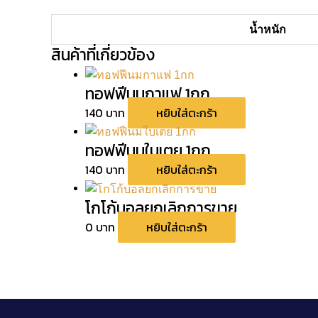
น้ำหนัก
สินค้าที่เกี่ยวข้อง
ทอฟฟีนมกาแฟ 1กก
140
บาท
หยิบใส่ตะกร้า
ทอฟฟีนมใบเตย 1กก
140
บาท
หยิบใส่ตะกร้า
โกโก้บอลยกเลิกการขาย
0
บาท
หยิบใส่ตะกร้า