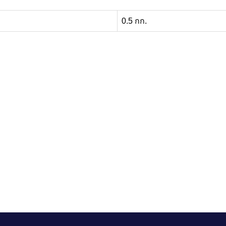
0.5 กก.